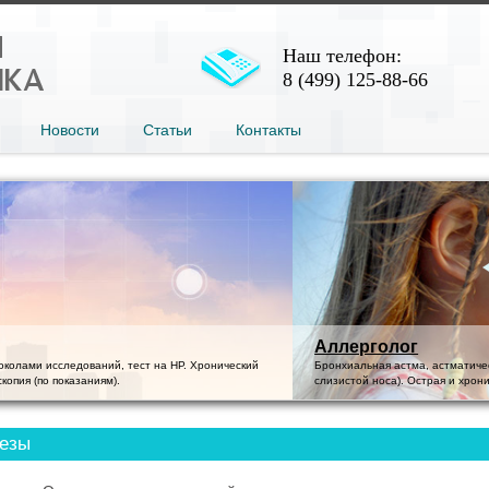
Наш телефон:
8 (499) 125-88-66
Новости
Статьи
Контакты
линозы: спирография (проба с сальбутамолом), осмотр отоларинголога (мазки со
 кал на я/глистов 3/х кратно, соскоб на острицы...
лезы