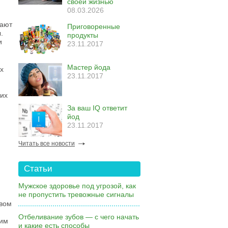
своей жизнью
08.03.2026
вают
Приговоренные
.
продукты
и
23.11.2017
Мастер йода
х
23.11.2017
 их
За ваш IQ ответит
йод
23.11.2017
Читать все новости
Статьи
Мужское здоровье под угрозой, как
не пропустить тревожные сигналы
рвом
Отбеливание зубов — с чего начать
ким
и какие есть способы