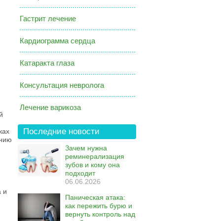
Гастрит лечение
Кардиограмма сердца
,
Катаракта глаза
Консультация невролога
Лечение варикоза
й
Последние новости
ках
анию
Зачем нужна
реминерализация
зубов и кому она
подходит
06.06.2026
 и
Паническая атака:
как пережить бурю и
вернуть контроль над