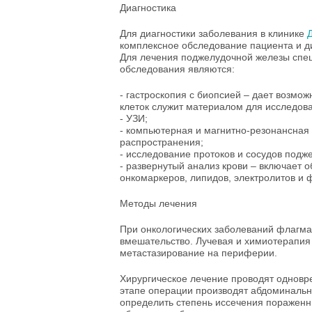
Диагностика
Для диагностики заболевания в клинике
комплексное обследование пациента и 
Для лечения поджелудочной железы спе
обследования являются:
- гастроскопия с биопсией – дает возмож
клеток служит материалом для исследов
- УЗИ;
- компьютерная и магнитно-резонансная
распространения;
- исследование протоков и сосудов подж
- развернутый анализ крови – включает 
онкомаркеров, липидов, электролитов и
Методы лечения
При онкологических заболеваний флагма
вмешательство. Лучевая и химиотерапия
метастазирование на периферии.
Хирургическое лечение проводят однов
этапе операции производят абдоминальн
определить степень иссечения пораженн