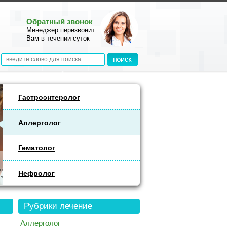
Обратный звонок
Менеджер перезвонит
Вам в течении суток
Гастроэнтеролог
Аллерголог
Гематолог
Гематолог
Гемобластозы: общий анализ крови с тромбоцитами и ретикулоцитами. При подоз
Нефролог
ретикулосаркому дополнительно – УЗИ брюшной полости (печень, селезенка, лимфо
Рубрики лечение
Аллерголог