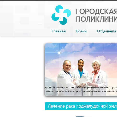
Главная
Врачи
Отделения
Аллерголог
аний, тест на НР. Хронический
Бронхиальная астма, астматический бронхит, пол
иям).
слизистой носа). Острая и хроническая крапивница:
Лечение рака поджелудочной же