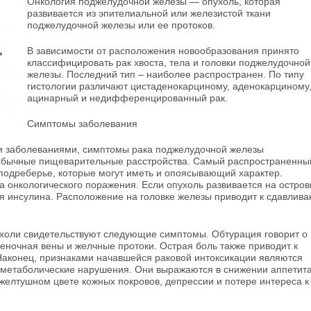
Онкология поджелудочной железы — опухоль, которая
развивается из эпителиальной или железистой ткани
поджелудочной железы или ее протоков.
В зависимости от расположения новообразования принято
классифицировать рак хвоста, тела и головки поджелудочной
железы. Последний тип – наиболее распространен. По типу
гистологии различают цистаденокарциному, аденокарциному
ацинарный и недифференцированный рак.
Симптомы заболевания
ими заболеваниями, симптомы рака поджелудочной железы
 обычные пищеварительные расстройства. Самый распространенны
подреберье, которые могут иметь и опоясывающий характер.
а онкологического поражения. Если опухоль развивается на остров
ня инсулина. Расположение на головке железы приводит к сдавлив
ухоли свидетельствуют следующие симптомы. Обтурация говорит о
зеночная вены и желчные протоки. Острая боль также приводит к
Наконец, признаками начавшейся раковой интоксикации являются
 метаболические нарушения. Они выражаются в снижении аппетита
желтушном цвете кожных покровов, депрессии и потере интереса к