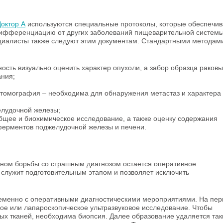
Доктор А
используются специальные протоколы, которые обеспечи
дифференциацию от других заболеваний пищеварительной системы
циалисты также следуют этим документам. Стандартными методам
ность визуально оценить характер опухоли, а забор образца раковы
ания;
 томография – необходима для обнаружения метастаз и характера
елудочной железы;
общее и биохимическое исследование, а также оценку содержания
 ферментов поджелудочной железы и печени.
ном борьбы со страшным диагнозом остается оперативное
 служит подготовительным этапом и позволяет исключить
ременно с оперативными диагностическими мероприятиями. На пе
ое или лапароскопическое ультразвуковое исследование. Чтобы
ых тканей, необходима биопсия. Далее образование удаляется та