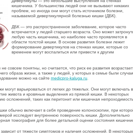
Дивертикулы — это небольшие выступления на стенках
кишечника. У большинства людей они не вызывают никаких
проблем, но иногда они могут стать источником болезни,
называемой дивертикулярной болезнью кишки (ДБК).
ДБК — это распространенное заболевание, которое часто
встречается у людей старшего возраста. Оно может затронут
любую часть кишечника, но наиболее часто проявляется в
области толстой кишки. В основе развития болезни лежит
формирование дивертикулов на стенках кишки, которые со
временем могут воспалиться или привести к другим
е совсем понятны, но считается, что риск ее развития возрастает
его образа жизни, а также у людей, у которых в семье были случа
ледование можно на сайте
medicpro-kaluga.ru
.
 могут варьироваться от легких до тяжелых. Они могут включать в
дутие живота и кровяные выделения из прямой кишки. В некоторых
тию осложнений, таких как перитонит или кишечная непроходимость
шки обычно включает в себя проведение колоноскопии, при которо
амерой исследует внутреннюю поверхность кишки. Дополнительно
рная томография для более детальной оценки состояния кишечни
зависит от тяжести симптомов и наличия осложнений. В некоторых