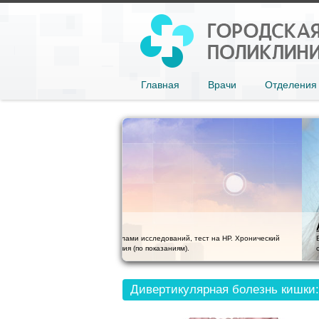
Главная
Врачи
Отделения
Аллерголог
ний, тест на НР. Хронический
Бронхиальная астма, астматический бронхит, полл
ям).
слизистой носа). Острая и хроническая крапивница: 
Дивертикулярная болезнь кишки