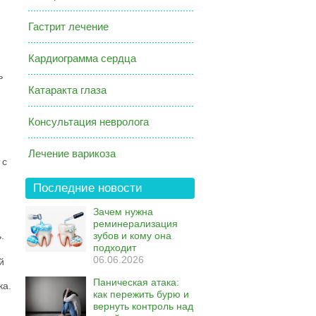
Гастрит лечение
Кардиограмма сердца
ь
Катаракта глаза
Консультация невролога
Лечение варикоза
 с
и
Последние новости
Зачем нужна
реминерализация
.
зубов и кому она
подходит
06.06.2026
й
Паническая атака:
ка.
как пережить бурю и
вернуть контроль над