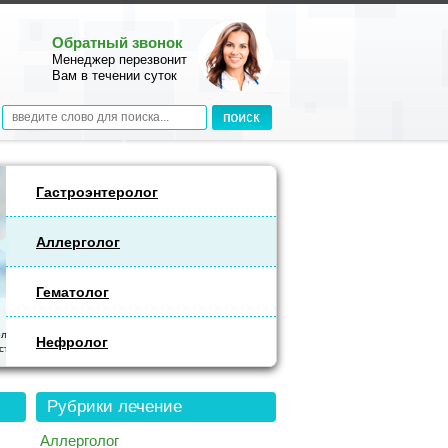
Обратный звонок
Менеджер перезвонит
Вам в течении суток
Гастроэнтеролог
Аллерголог
Гематолог
Гематолог
Гемобластозы: общий анализ крови с тромбоцитами и ретикулоцитами. При подозр
Нефролог
ретикулосаркому дополнительно – УЗИ брюшной полости (печень, селезенка, лимфоу
Рубрики лечение
Аллерголог