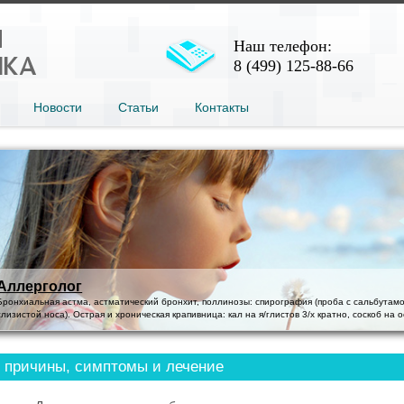
Наш телефон:
8 (499) 125-88-66
Новости
Статьи
Контакты
инозы: спирография (проба с сальбутамолом), осмотр отоларинголога (мазки со
кал на я/глистов 3/х кратно, соскоб на острицы...
: причины, симптомы и лечение