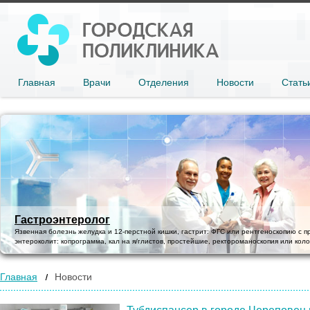
Главная
Врачи
Отделения
Новости
Стать
Гастроэнтеролог
Язвенная болезнь желудка и 12-перстной кишки, гастрит: ФГС или рентгеноскопию с п
энтероколит: копрограмма, кал на я/глистов, простейшие, ректороманоскопия или коло
Главная
Новости
(Page 8)