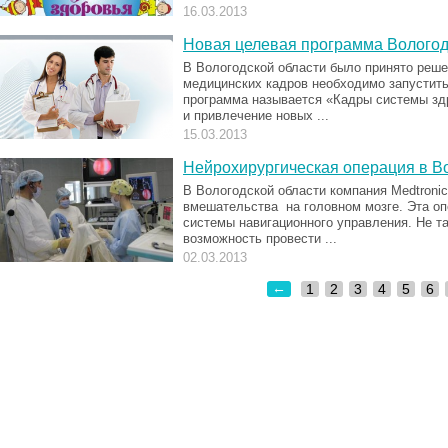
16.03.2013
Новая целевая программа Вологод
В Вологодской области было принято реше
медицинских кадров необходимо запустит
программа называется «Кадры системы зд
и привлечение новых ...
15.03.2013
Нейрохирургическая операция в В
В Вологодской области компания Medtroni
вмешательства на головном мозге. Эта оп
системы навигационного управления. Не та
возможность провести ...
02.03.2013
←
1
2
3
4
5
6